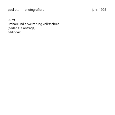
architekturbüro:
paul ott
photografiert
jahr: 1995
0079
umbau und erweiterung volksschule
(bilder auf anfrage)
bildindex