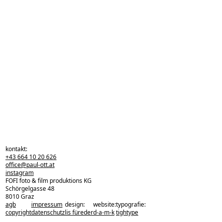
kontakt:
+43 664 10 20 626
office@paul-ott.at
instagram
FOFI foto & film produktions KG
Schörgelgasse 48
8010 Graz
agb
impressum
design:
website:
typografie:
zurück zu den projekten
copyright
datenschutz
lis füreder
d-a-m-k
tightype
zurück nach oben