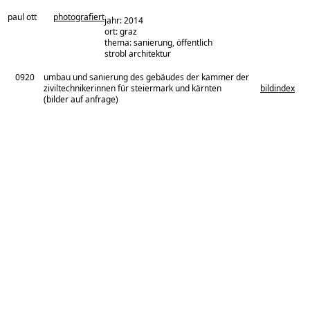
paul ott
photografiert
jahr: 2014
ort: graz
thema: sanierung, öffentlich
architekturbüro:
strobl architektur
0920
umbau und sanierung des gebäudes der kammer der
ziviltechnikerinnen für steiermark und kärnten
bildindex
(bilder auf anfrage)