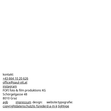
kontakt:
+43 664 10 20 626
office@paul-ott.at
instagram
FOFI foto & film produktions KG
Schörgelgasse 48
8010 Graz
agb
impressum
design:
website:
typografie:
zurück zu den projekten
copyright
datenschutz
lis füreder
d-a-m-k
tightype
zurück nach oben