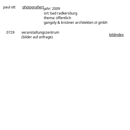
paul ott
photografiert
jahr: 2009
ort: bad radkersburg
thema: öffentlich
architekturbüro:
gangoly & kristiner architekten zt gmbh
0729
veranstaltungszentrum
bildindex
(bilder auf anfrage)