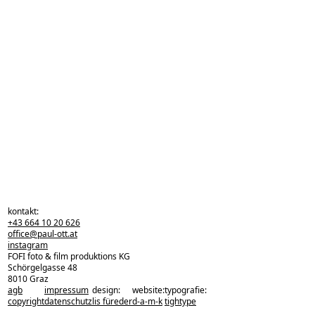
kontakt:
+43 664 10 20 626
office@paul-ott.at
instagram
FOFI foto & film produktions KG
Schörgelgasse 48
8010 Graz
agb
impressum
design:
website:
typografie:
zurück zu den projekten
copyright
datenschutz
lis füreder
d-a-m-k
tightype
zurück nach oben