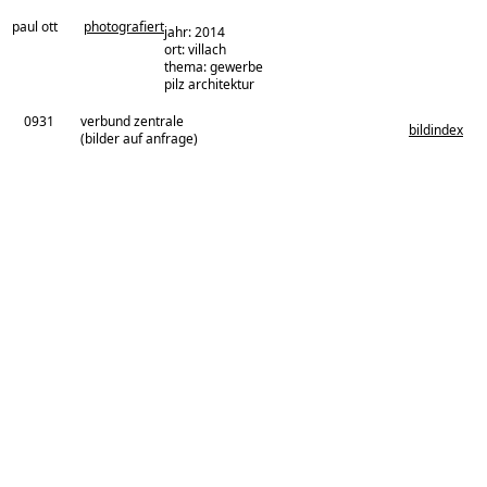
paul ott
photografiert
jahr: 2014
ort: villach
thema: gewerbe
architekturbüro:
pilz architektur
0931
verbund zentrale
bildindex
(bilder auf anfrage)