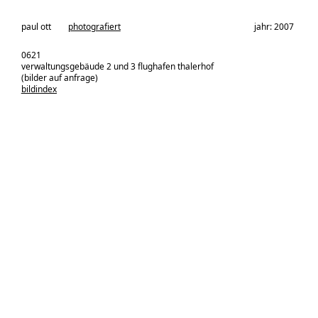
architekturbüro:
paul ott
photografiert
jahr: 2007
0621
verwaltungsgebäude 2 und 3 flughafen thalerhof
(bilder auf anfrage)
bildindex