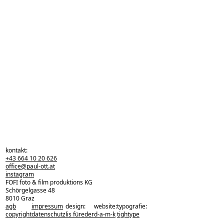
kontakt:
+43 664 10 20 626
office@paul-ott.at
instagram
FOFI foto & film produktions KG
Schörgelgasse 48
8010 Graz
agb
impressum
design:
website:
typografie:
zurück zu den projekten
copyright
datenschutz
lis füreder
d-a-m-k
tightype
zurück nach oben