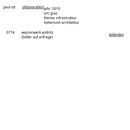
paul ott
photografiert
jahr: 2010
ort: graz
thema: infrastruktur
architekturbüro:
hohensinn architektur
0774
wasserwerk andritz
bildindex
(bilder auf anfrage)