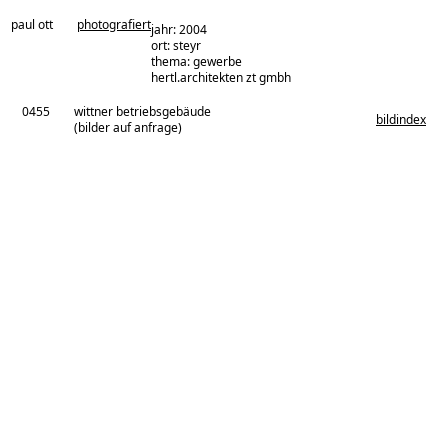
paul ott
photografiert
jahr: 2004
ort: steyr
thema: gewerbe
architekturbüro:
hertl.architekten zt gmbh
0455
wittner betriebsgebäude
bildindex
(bilder auf anfrage)