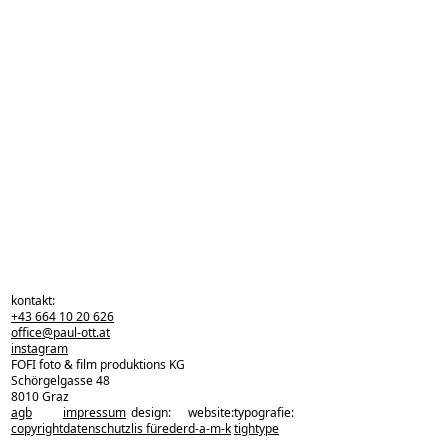
kontakt:
+43 664 10 20 626
office@paul-ott.at
instagram
FOFI foto & film produktions KG
Schörgelgasse 48
8010 Graz
agb
impressum
design:
website:
typografie:
zurück zu den projekten
copyright
datenschutz
lis füreder
d-a-m-k
tightype
zurück nach oben