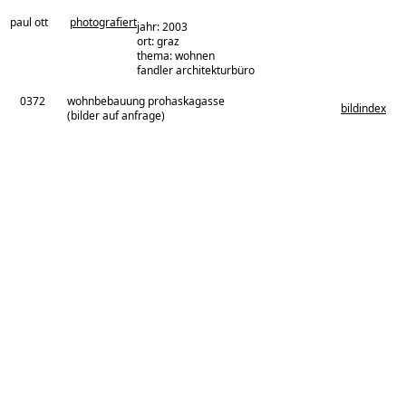
paul ott
photografiert
jahr: 2003
ort: graz
thema: wohnen
architekturbüro:
fandler architekturbüro
0372
wohnbebauung prohaskagasse
bildindex
(bilder auf anfrage)