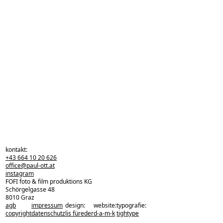
kontakt:
+43 664 10 20 626
office@paul-ott.at
instagram
FOFI foto & film produktions KG
Schörgelgasse 48
8010 Graz
agb
impressum
design:
website:
typografie:
zurück zu den projekten
copyright
datenschutz
lis füreder
d-a-m-k
tightype
zurück nach oben