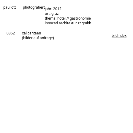
paul ott
photografiert
jahr: 2012
ort: graz
thema: hotel // gastronomie
architekturbüro:
innocad architektur zt gmbh
0862
xal canteen
bildindex
(bilder auf anfrage)