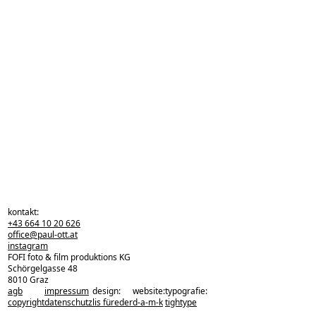
kontakt:
+43 664 10 20 626
office@paul-ott.at
instagram
FOFI foto & film produktions KG
Schörgelgasse 48
8010 Graz
agb
impressum
design:
website:
typografie:
zurück zu den projekten
copyright
datenschutz
lis füreder
d-a-m-k
tightype
zurück nach oben