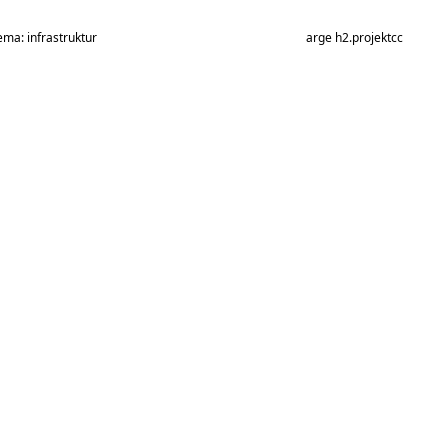
ema: infrastruktur
arge h2.projektcc